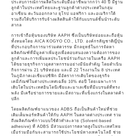
ประสบการณ์การผลิตในระดับมืออาชีพมากกว่า 40 ปี มีฐาน
ลูกค้าในประเทศไทยและฐานลูกค้าต่างประเทศในกลุ่ม
อาเซียน ตะวันออกกลาง ยุโรป แอฟริกา และอเมริกาใต้
รวมถึงให้บริการรับจ้างผลิตสินค้าให้กับแบรนด์ชั้นนำระดับ
สากล
การเข้าถือหุ้นของบริษัท AAPH ซึ่งเป็นบริษัทย่อยและถือหุ้น
ทั้งหมดโดย AICA KOGYO CO., LTD. องค์กรสัญชาติญี่ปุ่น
ที่ประกอบกิจการมาร่วมศตวรรษ มีกลยุทธ์ในการจัดหา
ผลิตภัณฑ์ที่มีมูลค่าเพิ่มสูงเพื่อตอบสนองความต้องการของ
ลูกค้าและการเพิ่มผลประโยชน์ร่วมกันภายในเครือ AAPH
ได้ขยายธุรกิจกาวอุตสาหกรรมอย่างมีนัยสำคัญ โดยดำเนิน
กิจการผ่าน 21 บริษัทย่อย และมี 22 โรงงานใน 8 ประเทศ
ในภูมิภาคเอเชียแปซิฟิก มีอัตราการเติบโตของธุรกิจ
เคมีภัณฑ์ในต่างประเทศเฉลี่ย 10% ต่อปี โดยเฉพาะการ
เติบโตในประเทศอินโดนีเซียและมาเลเซียที่มีแบรนด์ที่ทรง
พลัง มีเครือข่ายการขายและมีสถานะที่แข็งแกร่งในตลาดค้า
ปลีก
โดยผลิตภัณฑ์ยาแนวของ ADBS ถือเป็นสินค้าใหม่ที่ช่วย
เติมเต็มพอร์ทสินค้าให้กับ AAPH ในตลาดต่างประเทศ รวม
ถึงผลิตภัณฑ์กาวแบบใช้ตัวทำละลาย (Solvent-based
adhesive) ที่ ADBS มีส่วนแบ่งการตลาดสูงในประเทศไทย
เมื่อร่วมมือกันจะสามารถใช้ประโยชน์ทางเทคโนโลยี ช่วย