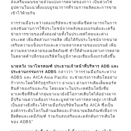
ส่งเสริมแผนขยายส่วนแบ่งการตลาดของกาว เป็นห่วงโซ่
อุปทานในแนวตั้งแบบบูรณาการที่รวมการผลิตและการขาย
เข้าไว้ด้วยกัน
การร่วมมือระหว่างสองบริษัทจะช่วยเพิ่มขีดสามารถในการ
แข่งขันผ่านการใช้ประโยชน์จากพลังของแบรนด์และเครือ
ข่ายการขายของทั้งสองฝ่ายทั้งในประเทศไทยและต่าง
ประเทศ เพิ่มสัดส่วนการผลิต เพื่อได้รับประโยชน์จากขนาด
เสริมความแข็งแกร่งและความหลากหลายของแบรนด์ เพิ่ม
ความหลากหลายของผลิตภัณฑ์ ทำให้ตำแหน่งทางการตลาด
ในตลาดค้าปลีกของบริษัทในภูมิภาคเอเชียแข็งแกร่งยิ่งขึ้น
นายหวัง วนาไพรสณฑ์ ประธานเจ้าหน้าที่บริหาร ADB และ
ประธานกรรมการ ADBS
กล่าวว่า “การร่วมมือกันระหว่าง
ADBS และ AICA Asia Pacific จะช่วยเร่งการเติบโตอย่าง
ก้าวกระโดดให้กับธุรกิจกาว ยาแนว ผ่านการเติมเต็มพอร์ท
สินค้าของกันและกัน โดยเฉพาะในประเทศอินโดนีเซีย
มาเลเซียที่สินค้ากลุ่มยาแนวยังมีโอกาสเติบโตได้อย่างมาก
มีปริมาณความต้องการและมูลค่าทางการตลาดสูง เรายินดี
เป็นอย่างยิ่งที่จะได้ร่วมมือกับบริษัทในเครือ AICA ซึ่งเป็น
องค์กรระดับโลกในด้านผลิตและจำหน่ายผลิตภัณฑ์เพื่อการ
ยึดติดและเคมีภัณฑ์ ร่วมกันส่งเสริมและผลักดันการเติบโต
ของ ADBS”