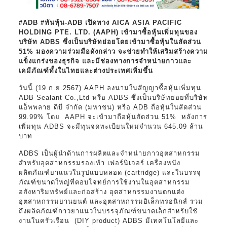
#ADB #ทันหุ้น-ADB เปิดทาง AICA ASIA PACIFIC
HOLDING PTE. LTD. (AAPH) เข้ามาซื้อหุ้นเพิ่มทุนของ
บริษัท ADBS ซึ่งเป็นบริษัทย่อยโดยเข้ามาซื้อหุ้นในสัดส่วน
51% มองความร่วมมือดังกล่าว จะช่วยทำให้เสริมสร้างความ
แข็งแกร่งของธุรกิจ และมีช่องทางการจำหน่ายกาวและ
เคมีภัณฑ์ทั้งในไทยและต่างประเทศเพิ่มขึ้น
วันนี้ (19 ก.ย.2567) AAPH ลงนามในสัญญาซื้อหุ้นเพิ่มทุน
ADB Sealant Co.,Ltd หรือ ADBS ซึ่งเป็นบริษัทย่อยที่บริษัท
แอ็พพลาย ดีบี จำกัด (มหาชน) หรือ ADB ถือหุ้นในสัดส่วน
99.99% โดย AAPH จะเข้ามาถือหุ้นสัดส่วน 51% หลังการ
เพิ่มทุน ADBS จะมีทุนจดทะเบียนใหม่จำนวน 645.09 ล้าน
บาท
ADBS เป็นผู้นำด้านการผลิตและจำหน่ายกาวอุตสาหกรรม
สำหรับอุตสาหกรรมรองเท้า เฟอร์นิเจอร์ เครื่องหนัง
ผลิตภัณฑ์ยาแนวในรูปแบบหลอด (cartridge) และในบรรจุ
ภัณฑ์ขนาดใหญ่ที่ตอบโจทย์การใช้งานในอุตสาหกรรม
อสังหาริมทรัพย์และก่อสร้าง อุตสาหกรรมงานตกแต่ง
อุตสาหกรรมยานยนต์ และอุตสาหกรรมอิเล็กทรอนิกส์ รวม
ถึงผลิตภัณฑ์กาวยาแนวในบรรจุภัณฑ์ขนาดเล็กสำหรับใช้
งานในครัวเรือน (DIY product) ADBS มีเทคโนโลยีและ