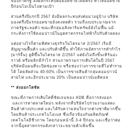
ของภาครัฐ ส่งผลกระทบต่อยอดขายโดยตรง ทำให้ยอดขาย
ปีก่อนไม่เป็นไปตามเป้า
ส่วนครึ่งปีแรกปี 2567 ยังมีผลกระทบส่งต่อมาอยู่บ้าง บริษัท
มองครึ่งปีแรกยอดขายยังคงหดตัว รวมถึงงบประมาณจาก
ภาครัฐชะลอตัว ขณะที่กลุ่มอสังหาริมทรัพย์ยังไม่ฟื้น แม้
กระทั่งการใช้คอมปาวน์ในอุตสาหกรรมไฟฟ้าก็ปรับตัวลดลง
แต่อย่างไรก็ตามทิศทางธุรกิจในไตรมาส 2/2567 เริ่มมี
สัญญาณฟื้นตัว และปรับตัวดีขึ้น ทำให้ภาพอัตราการทำกำไร
(มาร์จิ้น) ดูดีขึ้นในไตรมาส 2/2567 แต่ยังไม่ถึงขั้นเทิร์นอะ
ราวด์ หรือพลิกมีกำไร ส่วนภาพรวมการเติบโตในปี 2567
บริษัทมีแผนที่จะปิดช่องทาง หรือช่องว่างการขายที่ไม่ทำราย
ได้ โดยสัดส่วน 40-50% เป็นการขายสินค้ากลุ่มคอมปาวน์
สายไฟ และอีกประมาณ 20% เป็นคอมปาวน์เมดิคอล
** ส่งออกโตชัด
ขณะที่ภาพการเติบโตที่ชัดเจนของ ADB คือการส่งออก
และการหาตลาดใหม่ๆ หลังจากที่บริษัทไปร่วมงานแสดง
สินค้าต่างประเทศ และได้รับความสนใจจากต่างชาติมากขึ้น
โดยสินค้าประเภทไบโอเบส ซึ่งเกี่ยวข้องกับผลิตภัณฑ์
เทคโนโลยีชีวภาพ โดยก่อนหน้านี้ 3-4 ปีก่อน และเชื่อว่าต่อ
จากนี้อุตสาหกรรมดังกล่าวจะขยายตัวเพิ่มขึ้น