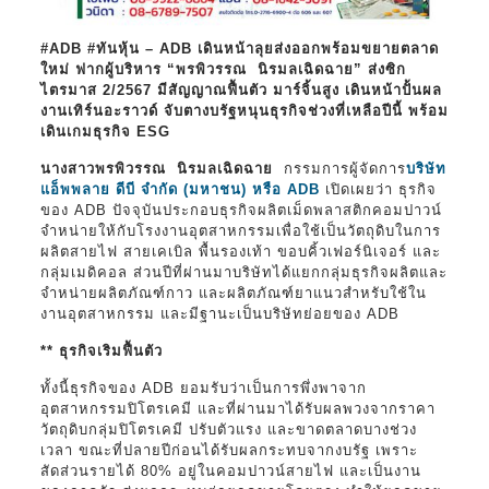
#ADB #ทันหุ้น – ADB เดินหน้าลุยส่งออกพร้อมขยายตลาด
ใหม่ ฟากผู้บริหาร “พรพิวรรณ นิรมลเฉิดฉาย” ส่งซิก
ไตรมาส 2/2567 มีสัญญาณฟื้นตัว มาร์จิ้นสูง เดินหน้าปั้นผล
งานเทิร์นอะราวด์ จับตางบรัฐหนุนธุรกิจช่วงที่เหลือปีนี้ พร้อม
เดินเกมธุรกิจ ESG
นางสาวพรพิวรรณ นิรมลเฉิดฉาย
กรรมการผู้จัดการ
บริษัท
แอ็พพลาย ดีบี จำกัด (มหาชน) หรือ ADB
เปิดเผยว่า ธุรกิจ
ของ ADB ปัจจุบันประกอบธุรกิจผลิตเม็ดพลาสติกคอมปาวน์
จำหน่ายให้กับโรงงานอุตสาหกรรมเพื่อใช้เป็นวัตถุดิบในการ
ผลิตสายไฟ สายเคเบิล พื้นรองเท้า ขอบคิ้วเฟอร์นิเจอร์ และ
กลุ่มเมดิคอล ส่วนปีที่ผ่านมาบริษัทได้แยกกลุ่มธุรกิจผลิตและ
จำหน่ายผลิตภัณฑ์กาว และผลิตภัณฑ์ยาแนวสำหรับใช้ใน
งานอุตสาหกรรม และมีฐานะเป็นบริษัทย่อยของ ADB
** ธุรกิจเริมฟื้นตัว
ทั้งนี้ธุรกิจของ ADB ยอมรับว่าเป็นการพึ่งพาจาก
อุตสาหกรรมปิโตรเคมี และที่ผ่านมาได้รับผลพวงจากราคา
วัตถุดิบกลุ่มปิโตรเคมี ปรับตัวแรง และขาดตลาดบางช่วง
เวลา ขณะที่ปลายปีก่อนได้รับผลกระทบจากงบรัฐ เพราะ
สัดส่วนรายได้ 80% อยู่ในคอมปาวน์สายไฟ และเป็นงาน