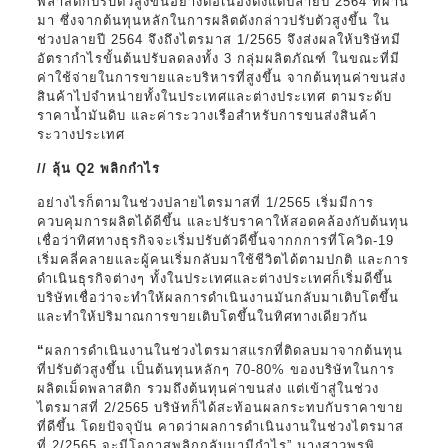
พลาสติกปรับตัวสูงขึ้นอย่างต่อเนื่องตั้งแต่ปลายปี 2564 ที่ผ่าน
มา ซึ่งจากต้นทุนหลักในการผลิตดังกล่าวปรับตัวสูงขึ้น ใน
ช่วงปลายปี 2564 จึงถึงไตรมาส 1/2565 จึงส่งผลให้บริษัทมี
อัตรากำไรขั้นต้นปรับลดลงทั้ง 3 กลุ่มผลิตภัณฑ์ ในขณะที่มี
ค่าใช้จ่ายในการขายและบริหารที่สูงขึ้น จากต้นทุนค่าขนส่ง
สินค้าไปจำหน่ายทั้งในประเทศและต่างประเทศ ตามระดับ
ราคาน้ำมันดิบ และค่าระวางเรือสำหรับการขนส่งสินค้า
ระวางประเทศ
// ลุ้น Q2 พลิกกำไร
อย่างไรก็ตามในช่วงปลายไตรมาสที่ 1/2565 เริ่มมีการ
ควบคุมการผลิตได้ดีขึ้น และปรับราคาให้สอดคล้องกับต้นทุน
เชื่อว่าทิศทางธุรกิจจะเริ่มปรับตัวดีขึ้นจากกการที่โควิด-19
เริ่มคลี่คลายและผู้คนเริ่มกลับมาใช้ชีวิตได้ตามปกติ และการ
ดำเนินธุรกิจต่างๆ ทั้งในประเทศและต่างประเทศก็เริ่มดีขึ้น
บริษัทเชื่อว่าจะทำให้ผลการดำเนินงานมันกลับมาเติบโตขึ้น
และทำให้ปริมาณการขายเติบโตขึ้นในทิศทางเดียวกัน
“
ผลการดำเนินงานในช่วงไตรมาสแรกที่ติดลบมาจากต้นทุน
ที่ปรับตัวสูงขึ้น เป็นต้นทุนหลักๆ 70-80% ของบริษัทในการ
ผลิตเม็ดพลาสติก รวมถึงต้นทุนค่าขนส่ง แต่เข้าสู่ในช่วง
ไตรมาสที่ 2/2565 บริษัทก็ได้สะท้อนผลกระทบกับราคาขาย
ที่ดีขึ้น โดยปัจจุบัน คาดว่าผลการดำเนินงานในช่วงไตรมาส
ที่ 2/2565 จะมีโอกาสพลิกกลับมามีกำไร” นางสาวพรพิ