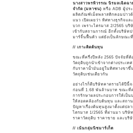
นางสาวพรพิวรรณ นิรมลเฉิดฉ
จำกัด (มหาชน)
หรือ ADB ผู้ประ
ผลิตภัณฑ์เม็ดพลาสติกคอมปาวด
แนว เปิดเผยว่า ทิศทางธุรกิจแ
บวก เพราะไตรมาส 2/2565 บริษัท
เข้ากับสถานการณ์ อีกทั้งบริษั
มาร์จิ้นฟื้นตัว แต่ยังเป็นลักษณะท
// เกาะติดต้นทุน
ขณะที่ครึ่งปีหลัง 2565 ปัจจัยที
วัตถุดิบถูกนำเข้าจากต่างประเทศ
กับราคาน้ำมันอยู่ในทิศทางขาขึ
วัตถุดิบเช่นเดียวกัน
อย่างไรก็ดีบริษัทคาดรายได้ปีนี
ก่อนที่ 1.68 พันล้านบาท ขณะที
การรักษาผลประกอบการให้เป็นบว
ให้สอดคล้องกับต้นทุน และสถาน
ปัญหาเรื่องต้นทุนสูงมาตั้งแต่
ไตรมาส 1/2565 ที่ผ่านมา บริษัทได
ราคาวัตถุดิบ ราคาขาย และบริษัทเ
// เน้นกลุ่มนิชมาร์เก็ต