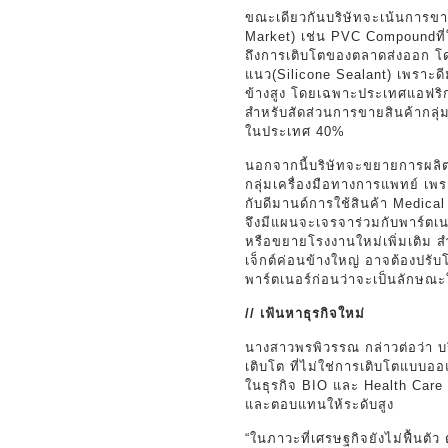
ขณะเดียวกันบริษัทจะเน้นการขา
Market) เช่น PVC Compoundที่ใ
ถึงการเติบโตของตลาดส่งออก โ
แนว(Silicone Sealant) เพราะด
ข้างสูง โดยเฉพาะประเทศแอฟริก
สำหรับสัดส่วนการขายสินค้ากลุ
ในประเทศ 40%
นอกจากนี้บริษัทจะขยายการผล
กลุ่มเครื่องมือทางการแพทย์ เพร
กับดีมานด์การใช้สินค้า Medica
จึงมีแผนจะเจรจาร่วมกับพาร์ตเนอร
หรือขยายโรงงานใหม่เพิ่มเติม สำ
เจ็กต์ค่อนข้างใหญ่ อาจต้องปรั
พาร์ตเนอร์ก่อนว่าจะเป็นลักษณะ
// เฟ้นหาธุรกิจใหม่
นางสาวพรพิวรรณ กล่าวต่อว่า บริ
เติบโต ที่ไม่ใช่การเติบโตแบบออ
ในธุรกิจ BIO และ Health Care 
และตอบแทนให้ระดับสูง
“ในภาวะที่เศรษฐกิจยังไม่ฟื้นตัว 