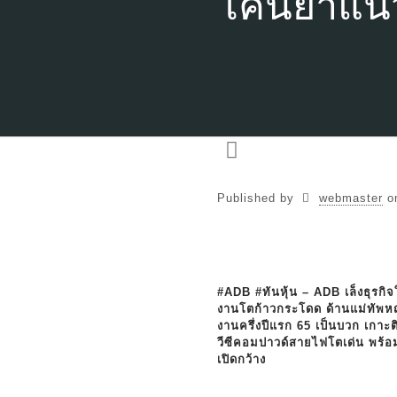
โคนยาแน
Published by
webmaster
o
#ADB #ทันหุ้น – ADB เล็งธุรกิ
งานโตก้าวกระโดด ด้านแม่ทัพหญ
งานครึ่งปีแรก 65 เป็นบวก เกาะติ
วีซีคอมปาวด์สายไฟโตเด่น พร้อ
เปิดกว้าง