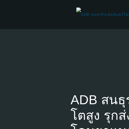
ADB สนธุร
โตสูง รุกส